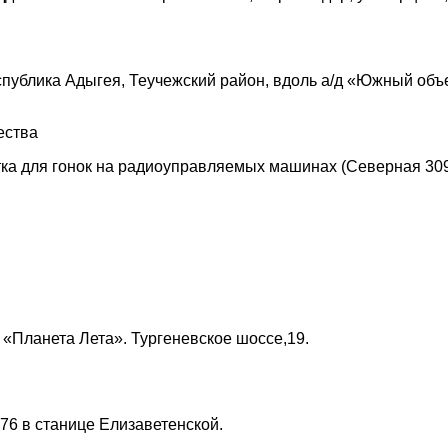
публика Адыгея, Теучежский район, вдоль а/д «Южный объе
ества
тка для гонок на радиоуправляемых машинах (Северная 309
 «Планета Лета». Тургеневское шоссе,19.
76 в станице Елизаветенской.