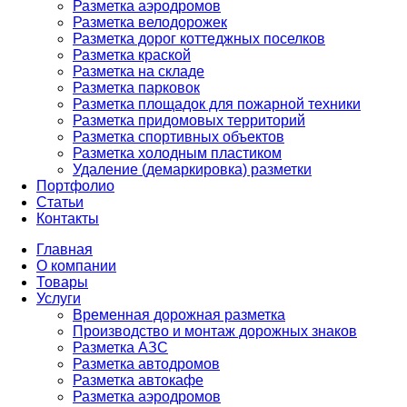
Разметка аэродромов
Разметка велодорожек
Разметка дорог коттеджных поселков
Разметка краской
Разметка на складе
Разметка парковок
Разметка площадок для пожарной техники
Разметка придомовых территорий
Разметка спортивных объектов
Разметка холодным пластиком
Удаление (демаркировка) разметки
Портфолио
Статьи
Контакты
Главная
О компании
Товары
Услуги
Временная дорожная разметка
Производство и монтаж дорожных знаков
Разметка АЗС
Разметка автодромов
Разметка автокафе
Разметка аэродромов