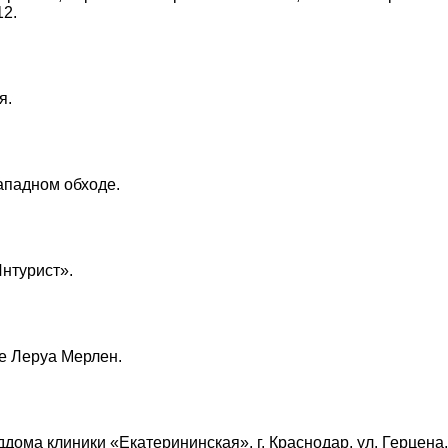
12.
я.
ападном обходе.
нтурист».
е Леруа Мерлен.
ома клиники «Екатерининская», г. Краснодар, ул. Герцена,